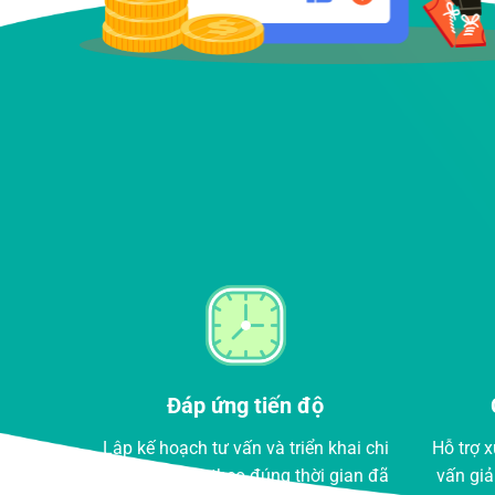
Chăm sóc tận tâm
Đảm 
hai chi
Hỗ trợ xuyên suốt từ khâu khảo sát, tư
Kiểm tr
 gian đã
vấn giải pháp, triển khai cho đến bảo
tiêu ch