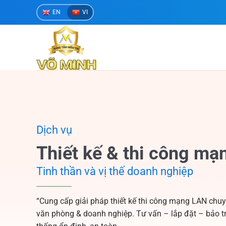
Bỏ
EN
VI
qua
nội
dung
Dịch vụ
Thiết kế & thi công mạ
Tinh thần và vị thế doanh nghiệp
“Cung cấp giải pháp thiết kế thi công mạng LAN chu
văn phòng & doanh nghiệp. Tư vấn – lắp đặt – bảo tr