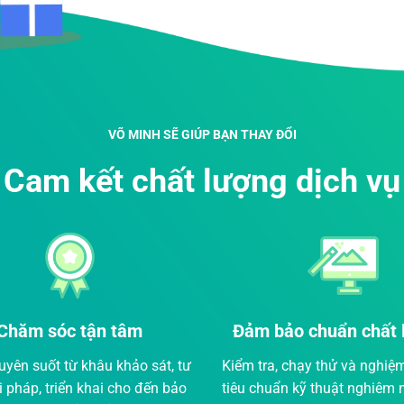
VÕ MINH SẼ GIÚP BẠN THAY ĐỔI
Cam kết chất lượng dịch vụ
bảo chuẩn chất lượng:
Tư vấn miễn phí 
a, chạy thử và nghiệm thu theo
Võ Minh sẽ giúp bạn giải 
uẩn kỹ thuật nghiêm ngặt trước
thắc mắc liên quan đến x