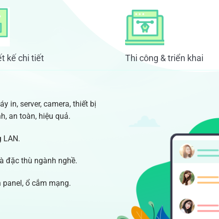
t kế chi tiết
Thi công & triển khai
y in, server, camera, thiết bị
, an toàn, hiệu quả.
g LAN.
và đặc thù ngành nghề.
ch panel, ổ cắm mạng.