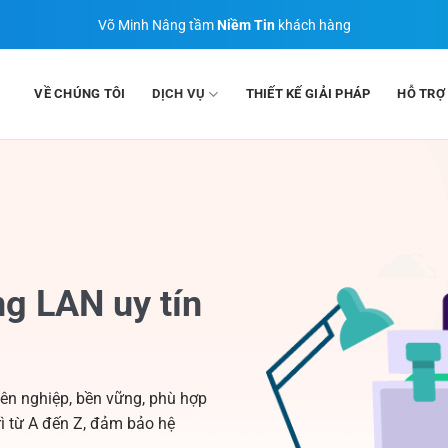
Võ Minh Nâng tầm
Niềm Tin
khách hàng
VỀ CHÚNG TÔI
DỊCH VỤ
THIẾT KẾ GIẢI PHÁP
HỖ TRỢ
ng LAN uy tín
yên nghiệp, bền vững, phù hợp
ì từ A đến Z, đảm bảo hệ