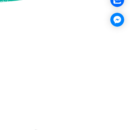
đề xuất
nhiệt tình ”Trước, trong và sau” bàn
.
giao”.