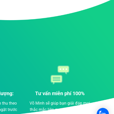
100%
Chăm sóc tận tâm
đáp mọi
đảm bảo trong quá trình dịch vụ,
ây dựng
khách hàng sẽ được đảm bảo tư vấn