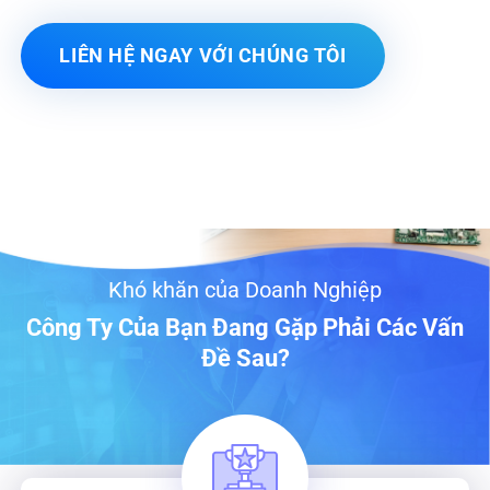
LIÊN HỆ NGAY VỚI CHÚNG TÔI
Khó khăn của Doanh Nghiệp
Công Ty Của Bạn Đang Gặp Phải Các Vấn
Đề Sau?