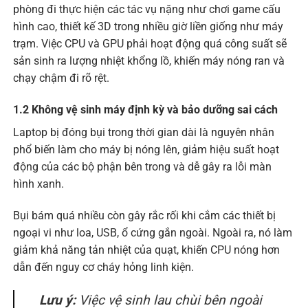
phòng đi thực hiện các tác vụ nặng như chơi game cấu
hình cao, thiết kế 3D trong nhiều giờ liền giống như máy
trạm. Việc CPU và GPU phải hoạt động quá công suất sẽ
sản sinh ra lượng nhiệt khổng lồ, khiến máy nóng ran và
chạy chậm đi rõ rệt.
1.2 Không vệ sinh máy định kỳ và bảo dưỡng sai cách
Laptop bị đóng bụi trong thời gian dài là nguyên nhân
phổ biến làm cho máy bị nóng lên, giảm hiệu suất hoạt
động của các bộ phận bên trong và dễ gây ra lỗi màn
hình xanh.
Bụi bám quá nhiều còn gây rắc rối khi cắm các thiết bị
ngoại vi như loa, USB, ổ cứng gắn ngoài. Ngoài ra, nó làm
giảm khả năng tản nhiệt của quạt, khiến CPU nóng hơn
dẫn đến nguy cơ cháy hỏng linh kiện.
Lưu ý:
Việc vệ sinh lau chùi bên ngoài