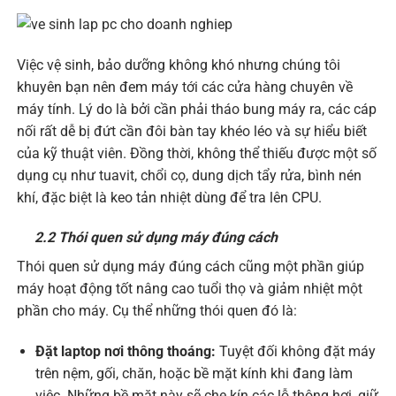
Việc vệ sinh, bảo dưỡng không khó nhưng chúng tôi
khuyên bạn nên đem máy tới các cửa hàng chuyên về
máy tính. Lý do là bởi cần phải tháo bung máy ra, các cáp
nối rất dễ bị đứt cần đôi bàn tay khéo léo và sự hiểu biết
của kỹ thuật viên. Đồng thời, không thể thiếu được một số
dụng cụ như tuavit, chổi cọ, dung dịch tẩy rửa, bình nén
khí, đặc biệt là keo tản nhiệt dùng để tra lên CPU.
2.2 Thói quen sử dụng máy đúng cách
Thói quen sử dụng máy đúng cách cũng một phần giúp
máy hoạt động tốt nâng cao tuổi thọ và giảm nhiệt một
phần cho máy. Cụ thể những thói quen đó là:
Đặt laptop nơi thông thoáng:
Tuyệt đối không đặt máy
trên nệm, gối, chăn, hoặc bề mặt kính khi đang làm
việc. Những bề mặt này sẽ che kín các lỗ thông hơi, giữ