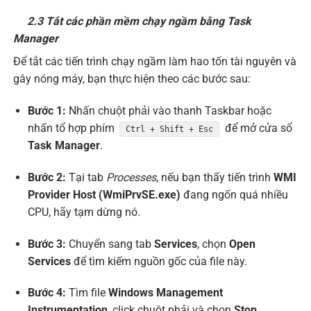
2.3 Tắt các phần mềm chạy ngầm bằng Task
Manager
Để tắt các tiến trình chạy ngầm làm hao tốn tài nguyên và
gây nóng máy, bạn thực hiện theo các bước sau:
Bước 1:
Nhấn chuột phải vào thanh Taskbar hoặc
nhấn tổ hợp phím
để mở cửa sổ
Ctrl + Shift + Esc
Task Manager
.
Bước 2:
Tại tab
Processes
, nếu bạn thấy tiến trình
WMI
Provider Host (WmiPrvSE.exe)
đang ngốn quá nhiều
CPU, hãy tạm dừng nó.
Bước 3:
Chuyển sang tab
Services
, chọn
Open
Services
để tìm kiếm nguồn gốc của file này.
Bước 4:
Tìm file
Windows Management
Instrumentation
, click chuột phải và chọn
Stop
.