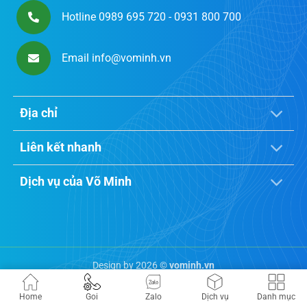
Hotline 0989 695 720 - 0931 800 700
Email info@vominh.vn
Địa chỉ
Liên kết nhanh
Dịch vụ của Võ Minh
Design by 2026 ©
vominh.vn
Home
Goi
Zalo
Dịch vụ
Danh mục