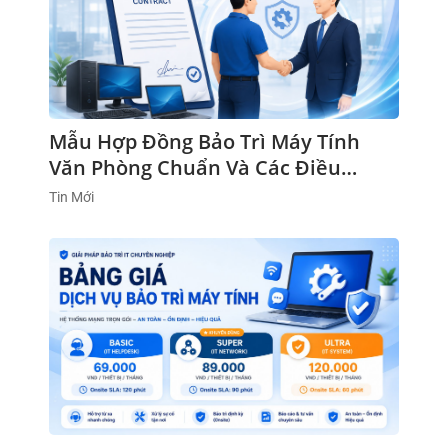
Mẫu Hợp Đồng Bảo Trì Máy Tính
Văn Phòng Chuẩn Và Các Điều
Khoản Cần Lưu Ý
Tin Mới