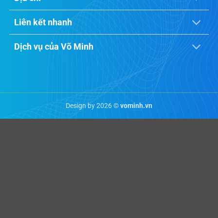
Liên kết nhanh
Dịch vụ của Võ Minh
Design by 2026 ©
vominh.vn