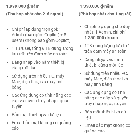
1.999.000 ₫/năm
1.350.000 ₫/năm
(Phù hợp nhất cho 2-6 người)
(Phù hợp nhất cho 1 người)
Chi phí áp dụng cho duy
Chi phí áp dụng trọn gói: 1
nhất: 1 Admin,
chi phí
Admin (bao gồm Copilot) + 5
1.350.000 đ/năm.
users (không bao gồm Copilot).
1TB dung lượng lưu trữ
1 TB/user, tổng 6 TB dung lượng
trên đám mây an toàn
lưu trữ trên đám mây an toàn
Đăng nhập vào năm
Đăng nhập vào năm thiết bị
thiết bị cùng một lúc
cùng một lúc
Sử dụng trên nhiều PC,
Sử dụng trên nhiều PC, máy
máy Mac, điện thoại và
Mac, điện thoại và máy tính
máy tính bảng
bảng
Các ứng dụng có tính
Các ứng dụng có tính năng cao
năng cao cấp và quyền
cấp và quyền truy nhập ngoại
truy nhập ngoại tuyến
tuyến
Bảo mật thiết bị và dữ
Bảo mật thiết bị và dữ liệu
liệu
Email bảo mật không có quảng
Email bảo mật không có
cáo
quảng cáo