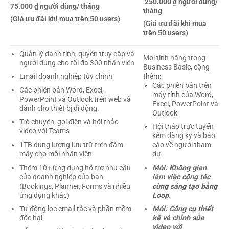
250.000 ₫ người dùng/
75.000 ₫ người dùng/ tháng
tháng
(Giá ưu đãi khi mua trên 50 users)
(Giá ưu đãi khi mua
trên 50 users)
Quản lý danh tính, quyền truy cập và
Mọi tính năng trong
người dùng cho tối đa 300 nhân viên
Business Basic, cộng
thêm:
Email doanh nghiệp tùy chỉnh
Các phiên bản trên
Các phiên bản Word, Excel,
máy tính của Word,
PowerPoint và Outlook trên web và
Excel, PowerPoint và
dành cho thiết bị di động.
Outlook
Trò chuyện, gọi điện và hội thảo
Hội thảo trực tuyến
video với Teams
kèm đăng ký và báo
1TB dung lượng lưu trữ trên đám
cáo về người tham
mây cho mỗi nhân viên
dự
Thêm 10+ ứng dụng hỗ trợ nhu cầu
Mới: Không gian
của doanh nghiệp của bạn
làm việc cộng tác
(Bookings, Planner, Forms và nhiều
cùng sáng tạo bằng
ứng dụng khác)
Loop.
Tự động lọc email rác và phần mềm
Mới: Công cụ thiết
độc hại
kế và chỉnh sửa
video với