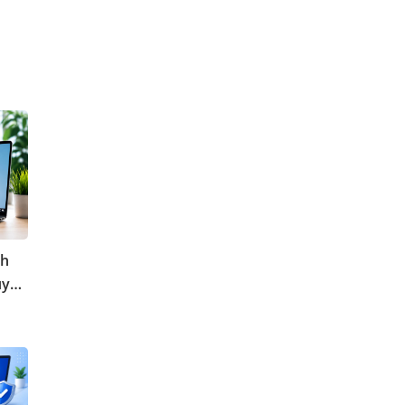
ch
uyền