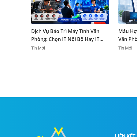
Dịch Vụ Bảo Trì Máy Tính Văn
Mẫu Hợp
Phòng: Chọn IT Nội Bộ Hay IT
Văn Phò
Outsourcing?
Khoản C
Tin Mới
Tin Mới
LIÊN KẾ