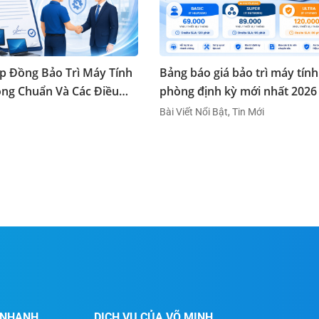
 Đồng Bảo Trì Máy Tính
Bảng báo giá bảo trì máy tín
ng Chuẩn Và Các Điều
phòng định kỳ mới nhất 2026
ần Lưu Ý
Bài Viết Nổi Bật, Tin Mới
T NHANH
DỊCH VỤ CỦA VÕ MINH