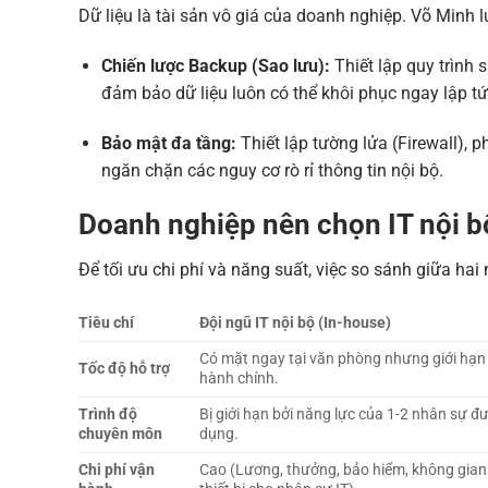
Dữ liệu là tài sản vô giá của doanh nghiệp. Võ Minh 
Chiến lược Backup (Sao lưu):
Thiết lập quy trình
đảm bảo dữ liệu luôn có thể khôi phục ngay lập t
Bảo mật đa tầng:
Thiết lập tường lửa (Firewall),
ngăn chặn các nguy cơ rò rỉ thông tin nội bộ.
Doanh nghiệp nên chọn IT nội b
Để tối ưu chi phí và năng suất, việc so sánh giữa hai
Tiêu chí
Đội ngũ IT nội bộ (In-house)
Có mặt ngay tại văn phòng nhưng giới hạn
Tốc độ hỗ trợ
hành chính.
Trình độ
Bị giới hạn bởi năng lực của 1-2 nhân sự đ
chuyên môn
dụng.
Chi phí vận
Cao (Lương, thưởng, bảo hiểm, không gian 