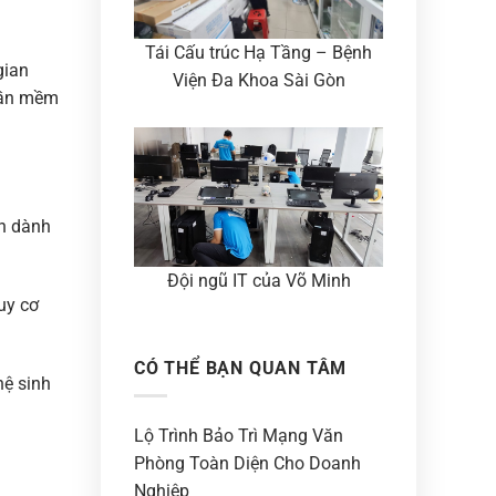
Tái Cấu trúc Hạ Tầng – Bệnh
gian
Viện Đa Khoa Sài Gòn
phần mềm
h dành
Đội ngũ IT của Võ Minh
uy cơ
CÓ THỂ BẠN QUAN TÂM
hệ sinh
Lộ Trình Bảo Trì Mạng Văn
Phòng Toàn Diện Cho Doanh
Nghiệp