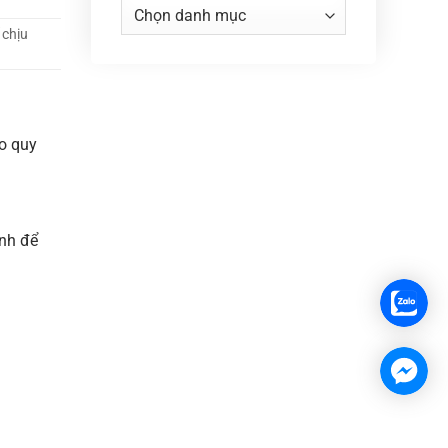
Danh
mục
 chịu
ào quy
inh để