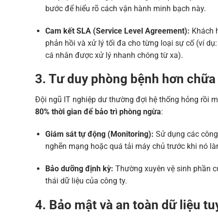
bước để hiểu rõ cách vận hành minh bạch này.
Cam kết SLA (Service Level Agreement):
Khách h
phản hồi và xử lý tối đa cho từng loại sự cố (ví d
cá nhân được xử lý nhanh chóng từ xa).
3. Tư duy phòng bệnh hơn chữa
Đội ngũ IT nghiệp dư thường đợi hệ thống hỏng rồi m
80% thời gian để bảo trì phòng ngừa
:
Giám sát tự động (Monitoring):
Sử dụng các công 
nghẽn mạng hoặc quá tải máy chủ trước khi nó là
Bảo dưỡng định kỳ:
Thường xuyên vệ sinh phần cứ
thái dữ liệu của công ty.
4. Bảo mật và an toàn dữ liệu tu