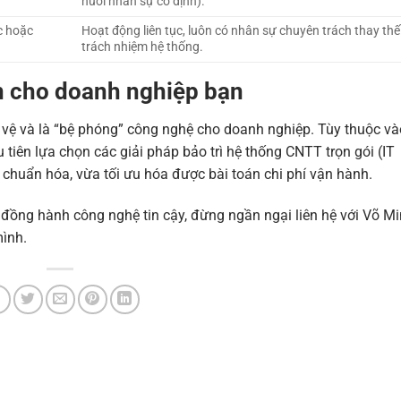
nuôi nhân sự cố định).
c hoặc
Hoạt động liên tục, luôn có nhân sự chuyên trách thay thế
trách nhiệm hệ thống.
ện cho doanh nghiệp bạn
 vệ và là “bệ phóng” công nghệ cho doanh nghiệp. Tùy thuộc v
iên lựa chọn các giải pháp bảo trì hệ thống CNTT trọn gói (IT
chuẩn hóa, vừa tối ưu hóa được bài toán chi phí vận hành.
ồng hành công nghệ tin cậy, đừng ngần ngại liên hệ với Võ M
mình.