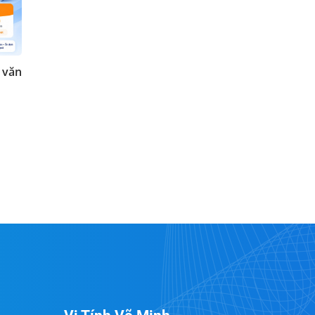
h văn