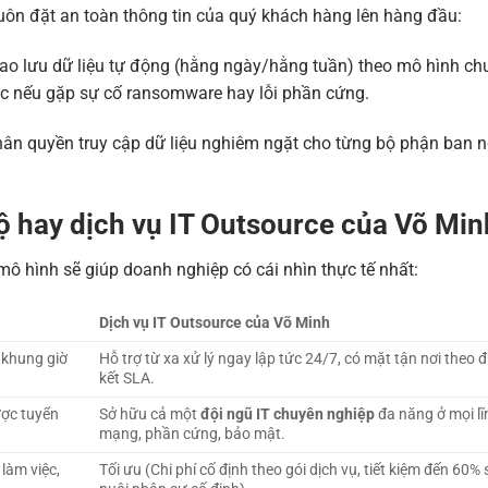
luôn đặt an toàn thông tin của quý khách hàng lên hàng đầu:
 sao lưu dữ liệu tự động (hằng ngày/hằng tuần) theo mô hình ch
ức nếu gặp sự cố ransomware hay lỗi phần cứng.
 phân quyền truy cập dữ liệu nghiêm ngặt cho từng bộ phận ban 
ộ hay dịch vụ IT Outsource của Võ Min
 mô hình sẽ giúp doanh nghiệp có cái nhìn thực tế nhất:
Dịch vụ IT Outsource của Võ Minh
 khung giờ
Hỗ trợ từ xa xử lý ngay lập tức 24/7, có mặt tận nơi theo
kết SLA.
ược tuyển
Sở hữu cả một
đội ngũ IT chuyên nghiệp
đa năng ở mọi lĩ
mạng, phần cứng, bảo mật.
làm việc,
Tối ưu (Chi phí cố định theo gói dịch vụ, tiết kiệm đến 60% 