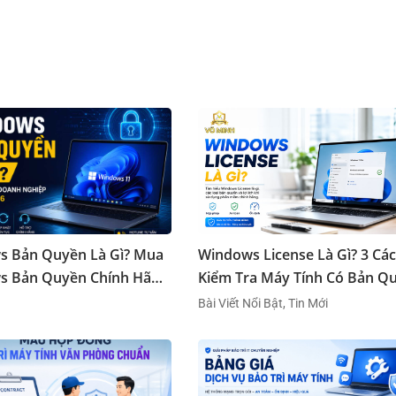
s Bản Quyền Là Gì? Mua
Windows License Là Gì? 3 Cá
s Bản Quyền Chính Hãng
Kiểm Tra Máy Tính Có Bản Q
Hay Không
Bài Viết Nổi Bật, Tin Mới