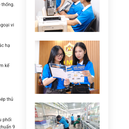
 thống.
ngoại vi
ác hạ
ềm kế
hép thủ
u phối
huẩn 9