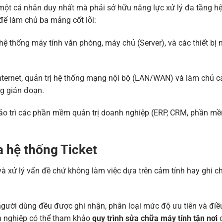
ột cá nhân duy nhất mà phải sở hữu năng lực xử lý đa tầng hệ
để làm chủ ba mảng cốt lõi:
ì hệ thống máy tính văn phòng, máy chủ (Server), và các thiết bị 
ternet, quản trị hệ thống mạng nội bộ (LAN/WAN) và làm chủ c
g gián đoạn.
bảo trì các phần mềm quản trị doanh nghiệp (ERP, CRM, phần m
a hệ thống Ticket
à xử lý vấn đề chứ không làm việc dựa trên cảm tính hay ghi c
người dùng đều được ghi nhận, phân loại mức độ ưu tiên và điề
nh nghiệp có thể tham khảo
quy trình sửa chữa máy tính tận nơi
c