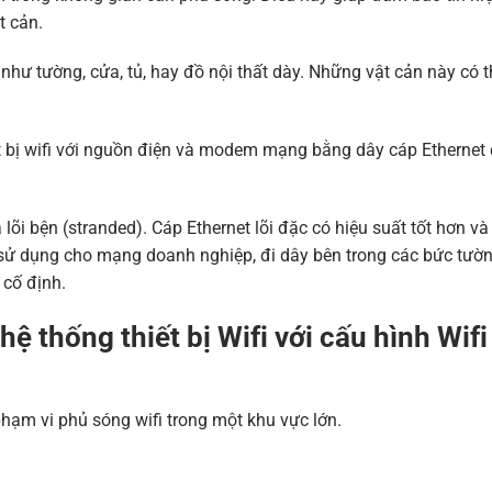
t cản.
n như tường, cửa, tủ, hay đồ nội thất dày. Những vật cản này có 
iết bị wifi với nguồn điện và modem mạng bằng dây cáp Etherne
à lõi bện (stranded). Cáp Ethernet lõi đặc có hiệu suất tốt hơn v
 sử dụng cho mạng doanh nghiệp, đi dây bên trong các bức tườ
 cố định.
ệ thống thiết bị Wifi với cấu hình Wifi
phạm vi phủ sóng wifi trong một khu vực lớn.