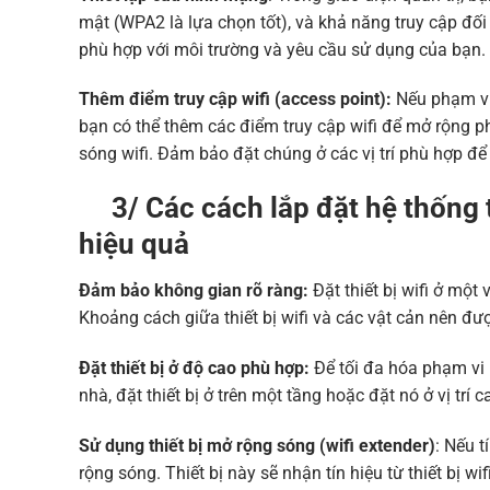
mật (WPA2 là lựa chọn tốt), và khả năng truy cập đối
phù hợp với môi trường và yêu cầu sử dụng của bạn.
Thêm điểm truy cập wifi (access point):
Nếu phạm vi 
bạn có thể thêm các điểm truy cập wifi để mở rộng phạ
sóng wifi. Đảm bảo đặt chúng ở các vị trí phù hợp đ
3/ Các cách lắp đặt hệ thống th
hiệu quả
Đảm bảo không gian rõ ràng:
Đặt thiết bị wifi ở một 
Khoảng cách giữa thiết bị wifi và các vật cản nên đượ
Đặt thiết bị ở độ cao phù hợp:
Để tối đa hóa phạm vi p
nhà, đặt thiết bị ở trên một tầng hoặc đặt nó ở vị trí c
Sử dụng thiết bị mở rộng sóng (wifi extender)
: Nếu t
rộng sóng. Thiết bị này sẽ nhận tín hiệu từ thiết bị w