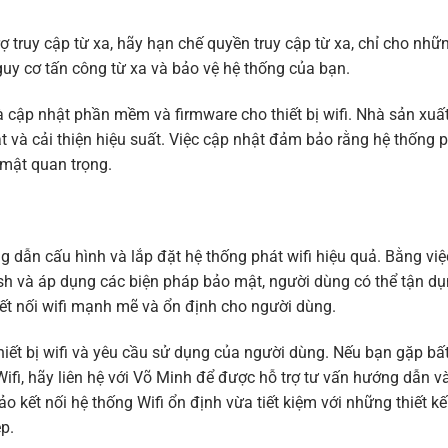
trợ truy cập từ xa, hãy hạn chế quyền truy cập từ xa, chỉ cho nh
guy cơ tấn công từ xa và bảo vệ hệ thống của bạn.
à cập nhật phần mềm và firmware cho thiết bị wifi. Nhà sản xuấ
 và cải thiện hiệu suất. Việc cập nhật đảm bảo rằng hệ thống p
mật quan trọng.
g dẫn cấu hình và lắp đặt hệ thống phát wifi hiệu quả. Bằng việ
mesh và áp dụng các biện pháp bảo mật, người dùng có thể tận dụ
ết nối wifi mạnh mẽ và ổn định cho người dùng.
thiết bị wifi và yêu cầu sử dụng của người dùng. Nếu bạn gặp bấ
 Wifi, hãy liên hệ với Võ Minh để được hỗ trợ tư vấn hướng dẫn v
ảo kết nối hệ thống Wifi ổn định vừa tiết kiệm với những thiết 
p.