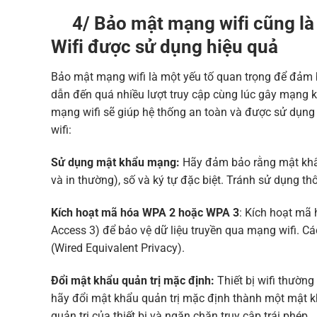
4/ Bảo mật mạng wifi cũng là 
Wifi được sử dụng hiệu quả
Bảo mật mạng wifi là một yếu tố quan trọng để đảm b
dẫn đến quá nhiều lượt truy cập cùng lúc gây mạng k
mạng wifi sẽ giúp hệ thống an toàn và được sử dụng
wifi:
Sử dụng mật khẩu mạng:
Hãy đảm bảo rằng mật khẩu
và in thường), số và ký tự đặc biệt. Tránh sử dụng t
Kích hoạt mã hóa WPA 2 hoặc WPA 3
: Kích hoạt mã
Access 3) để bảo vệ dữ liệu truyền qua mạng wifi.
(Wired Equivalent Privacy).
Đổi mật khẩu quản trị mặc định:
Thiết bị wifi thườn
hãy đổi mật khẩu quản trị mặc định thành một mật kh
quản trị của thiết bị và ngăn chặn truy cập trái phép.