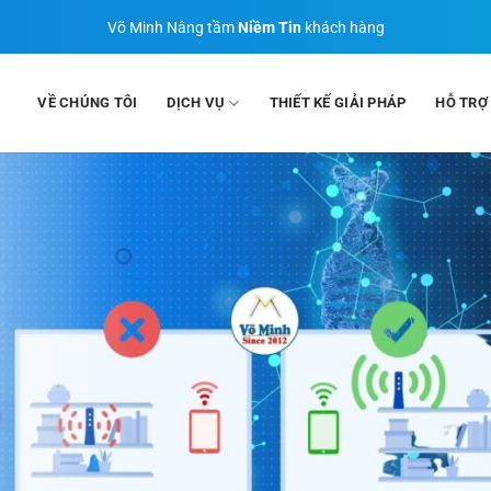
Võ Minh Nâng tầm
Niềm Tin
khách hàng
VỀ CHÚNG TÔI
DỊCH VỤ
THIẾT KẾ GIẢI PHÁP
HỖ TRỢ