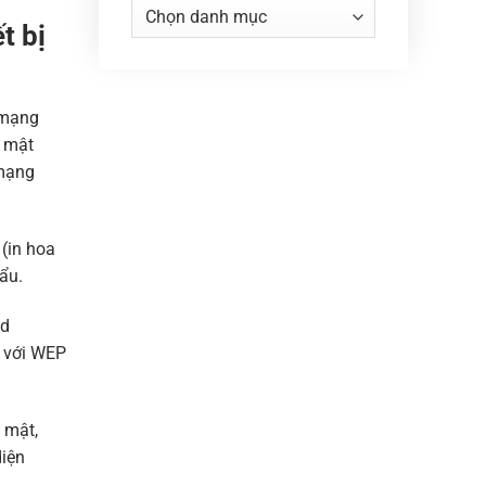
Danh
t bị
mục
 mạng
o mật
 mạng
(in hoa
ẩu.
ed
o với WEP
 mật,
diện