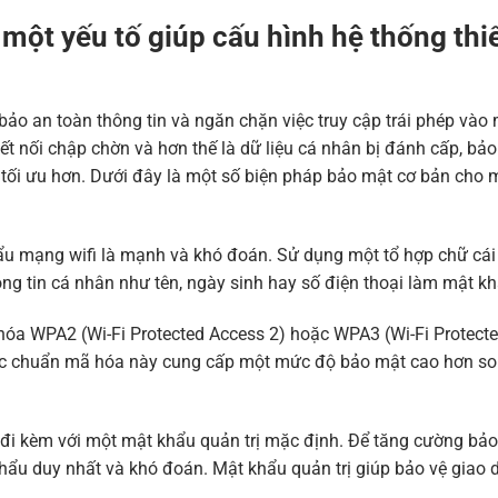
một yếu tố giúp cấu hình hệ thống thiế
ảo an toàn thông tin và ngăn chặn việc truy cập trái phép vào
ết nối chập chờn và hơn thế là dữ liệu cá nhân bị đánh cấp, bả
 tối ưu hơn. Dưới đây là một số biện pháp bảo mật cơ bản cho
 mạng wifi là mạnh và khó đoán. Sử dụng một tổ hợp chữ cái 
hông tin cá nhân như tên, ngày sinh hay số điện thoại làm mật kh
 hóa WPA2 (Wi-Fi Protected Access 2) hoặc WPA3 (Wi-Fi Protect
 Các chuẩn mã hóa này cung cấp một mức độ bảo mật cao hơn s
g đi kèm với một mật khẩu quản trị mặc định. Để tăng cường bảo
ẩu duy nhất và khó đoán. Mật khẩu quản trị giúp bảo vệ giao 