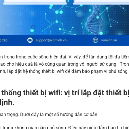
n trọng trong cuộc sống hiện đại. Vì vậy, để tận dụng tối đa ti
i sao cho hiệu quả là vô cùng quan trọng với người sử dụng. Tron
nh, lắp đặt hệ thống thiết bị wifi để đảm bảo phạm vi phủ sóng
ống thiết bị wifi: vị trí lắp đặt thiết b
định.
ất quan trọng. Dưới đây là một số hướng dẫn cơ bản:
 tâm trong không gian cần phủ sóng. Điều này giúp đảm bảo tín hiệ