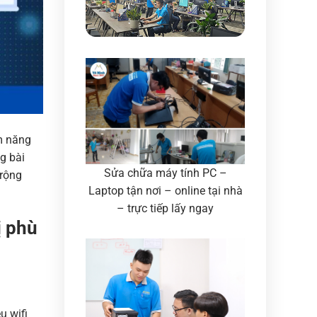
ềm năng
g bài
Sửa chữa máy tính PC –
 rộng
Laptop tận nơi – online tại nhà
– trực tiếp lấy ngay
ị phù
u wifi