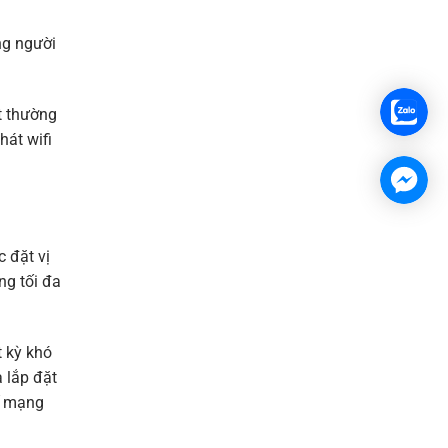
ững người
t thường
hát wifi
c đặt vị
ng tối đa
t kỳ khó
à lắp đặt
kế mạng