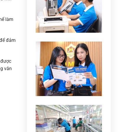
thể làm
t để đảm
à được
ng văn