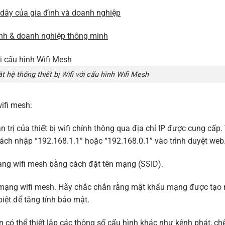
 dây của gia đình và doanh nghiệp
ình & doanh nghiệp thông minh
 hệ thống thiết bị Wifi với cấu hình Wifi Mesh
ifi mesh:
ản trị của thiết bị wifi chính thông qua địa chỉ IP được cung cấp
cách nhập “192.168.1.1” hoặc “192.168.0.1” vào trình duyệt web
 mạng wifi mesh bằng cách đặt tên mạng (SSID).
mạng wifi mesh. Hãy chắc chắn rằng mật khẩu mạng được tạo
biệt để tăng tính bảo mật.
bạn có thể thiết lập các thông số cấu hình khác như kênh phát, c